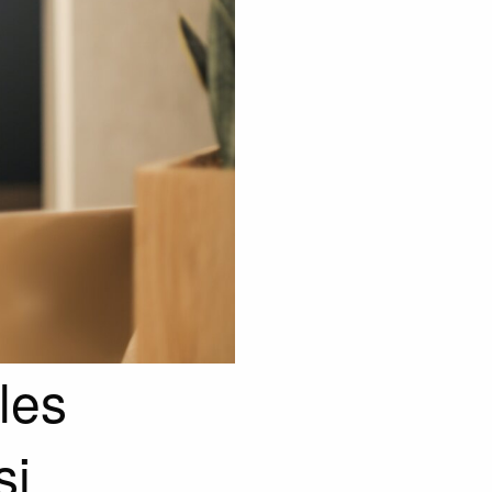
les
si