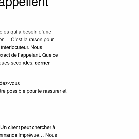
appellent
e ou qui a besoin d’une
ien… C’est la raison pour
 interlocuteur. Nous
exact de l’appelant. Que ce
elques secondes,
cerner
ndez-vous
re possible pour le rassurer et
 Un client peut chercher à
e commande imprévue… Nous