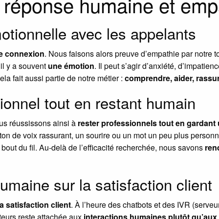
e réponse humaine et emp
tionnelle avec les appelants
ne connexion
. Nous faisons alors preuve d’empathie par notre to
il y a souvent
une émotion
. Il peut s’agir d’anxiété, d’impatie
 fait aussi partie de notre métier :
comprendre, aider, rassu
ionnel tout en restant humain
ous réussissons ainsi à
rester professionnels tout en gardan
ton de voix rassurant, un sourire ou un mot un peu plus personne
out du fil. Au-delà de l’efficacité recherchée, nous savons
rend
umaine sur la satisfaction client
a satisfaction client
. À l’heure des chatbots et des IVR (serveu
teurs reste attachée aux
interactions humaines plutôt qu’au