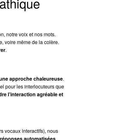
athique
n, notre voix et nos mots.
nce, voire même de la colère.
rer
.
t une approche chaleureuse
.
l pour les interlocuteurs que
re l’interaction agréable et
rs vocaux interactifs), nous
x réponses automatisées
.