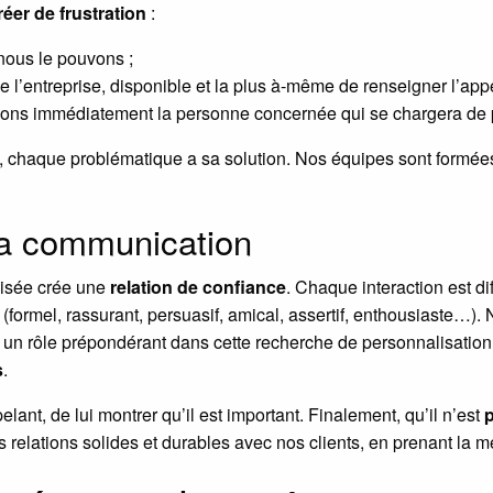
éer de frustration
:
 nous le pouvons ;
l’entreprise, disponible et la plus à-même de renseigner l’appe
ons immédiatement la personne concernée qui se chargera de 
5, chaque problématique a sa solution. Nos équipes sont formé
la communication
isée crée une
relation de confiance
. Chaque interaction est d
(formel, rassurant, persuasif, amical, assertif, enthousiaste…).
si un rôle prépondérant dans cette recherche de personnalisati
s
.
lant, de lui montrer qu’il est important. Finalement, qu’il n’est
s relations solides et durables avec nos clients, en prenant la 