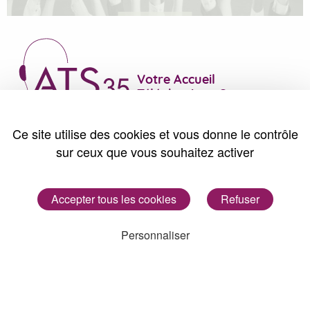
Votre Accueil
Téléphonique Sur mesure
Parc Edonia, Bâtiment M
Ce site utilise des cookies et vous donne le contrôle
Rue des Iles Kerguelen
sur ceux que vous souhaitez activer
35760 Saint-Grégoire
Accepter tous les cookies
Refuser
Personnaliser
Je m'inscris à la Newsletter
Réalisé par l’
agence Useweb
Mentions Légales
Politique de vie privée