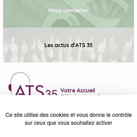
Nous contacter
Les actus d'ATS 35
Votre Accueil
Téléphonique Sur mesure
Parc Edonia, Bâtiment M
Ce site utilise des cookies et vous donne le contrôle
Rue des Iles Kerguelen
sur ceux que vous souhaitez activer
35760 Saint-Grégoire