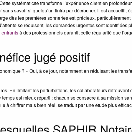
tte systématicité transforme l’expérience client en profondeur.
sans savoir si quelqu’un finira par décrocher. Il est accueilli, é
rge dès les premières sonneries est précieux, particulièrement p
’attente se réduisent, les demandes urgentes sont identifiées plu
 entrants
à des professionnels garantit cette régularité que l’org
éfice jugé positif
économique ? « Oui, à ce jour, notamment en réduisant les tran
s. En limitant les perturbations, les collaborateurs retrouvent 
 Le temps est mieux réparti : chacun se consacre à sa mission 
cile à chiffrer mais bien réel, se traduit par une étude plus effi
 lesquelles SAPHIR Notai