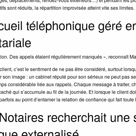
ngés, déplacements, rendez-vous extérieurs…) et pendant les pic
 sont réduits, la répartition improvisée atteint vite ses limites.
cueil téléphonique géré e
ariale
tition. Des appels étaient régulièrement manqués », reconnaît Ma
ent, c’est le sentiment de ne pas être considéré, surtout lorsqu
our son image : un cabinet réputé pour son sérieux ne peut pas se
mps considérable liée aux rappels. Chaque message à traiter,
ché qui s’accumule au fil de la journée. Et lorsque le client doi
, parfois au point d’entamer la relation de confiance qui fait toute
otaires recherchait une s
que externalisé