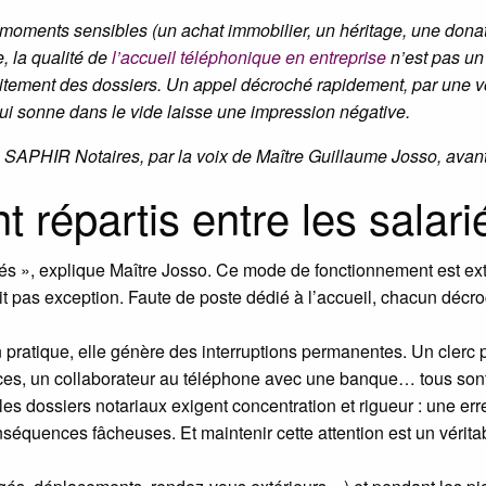
 moments sensibles (un achat immobilier, un héritage, une donati
e, la qualité de
l’accueil téléphonique en entreprise
n’est pas un 
 traitement des dossiers. Un appel décroché rapidement, par une 
ui sonne dans le vide laisse une impression négative.
e SAPHIR Notaires, par la voix de Maître Guillaume Josso, avant
t répartis entre les salari
ariés », explique Maître Josso. Ce mode de fonctionnement est 
t pas exception. Faute de poste dédié à l’accueil, chacun décroc
n pratique, elle génère des interruptions permanentes. Un clerc 
ièces, un collaborateur au téléphone avec une banque… tous sont
es dossiers notariaux exigent concentration et rigueur : une erre
quences fâcheuses. Et maintenir cette attention est un vérita